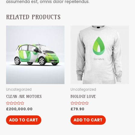
assumenda est, omnis dolor repellendus.
RELATED PRODUCTS
Uncategorized
Uncategorized
CLEAN AIR MOTORS
BIOLOGY LOVE
Rated
£
200,000.00
Rated
£
79.90
0
0
out
out
of
of
ADD TO CART
ADD TO CART
5
5