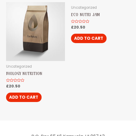
Uncategorized
ECO NUTRI JAM
Rated
£
20.50
0
out
of
ADD TO CART
5
Uncategorized
BIOLOGY NUTRITION
Rated
£
20.50
0
out
of
ADD TO CART
5