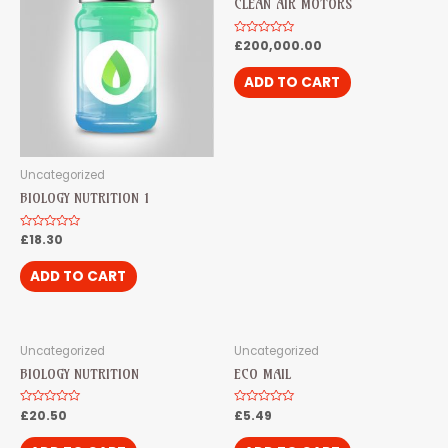
CLEAN AIR MOTORS
Rated
£
200,000.00
0
out
of
ADD TO CART
5
Uncategorized
BIOLOGY NUTRITION 1
Rated
£
18.30
0
out
of
ADD TO CART
5
Uncategorized
Uncategorized
BIOLOGY NUTRITION
ECO MAIL
Rated
£
20.50
Rated
£
5.49
0
0
out
out
of
of