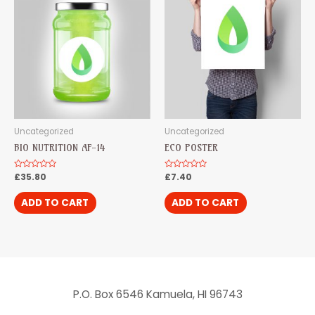
Uncategorized
Uncategorized
BIO NUTRITION AF-14
ECO POSTER
Rated
£
35.80
Rated
£
7.40
0
0
out
out
of
of
ADD TO CART
ADD TO CART
5
5
P.O. Box 6546 Kamuela, HI 96743