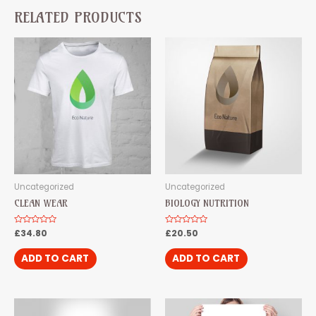
RELATED PRODUCTS
Uncategorized
Uncategorized
CLEAN WEAR
BIOLOGY NUTRITION
Rated
£
34.80
Rated
£
20.50
0
0
out
out
of
of
ADD TO CART
ADD TO CART
5
5